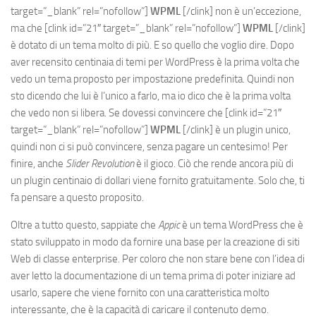
target=”_blank” rel=”nofollow”]
WPML
[/clink]
non è un’eccezione,
ma che
[clink id=”21″ target=”_blank” rel=”nofollow”]
WPML
[/clink]
è dotato di un tema molto di più. E so quello che voglio dire. Dopo
aver recensito centinaia di temi per WordPress è la prima volta che
vedo un tema proposto per impostazione predefinita. Quindi non
sto dicendo che lui è l’unico a farlo, ma io dico che è la prima volta
che vedo non si libera. Se dovessi convincere che
[clink id=”21″
target=”_blank” rel=”nofollow”]
WPML
[/clink]
è un plugin unico,
quindi non ci si può convincere, senza pagare un centesimo! Per
finire, anche
Slider Revolution
è il gioco. Ciò che rende ancora più di
un plugin centinaio di dollari viene fornito gratuitamente. Solo che, ti
fa pensare a questo proposito.
Oltre a tutto questo, sappiate che
Appic
è un tema WordPress che è
stato sviluppato in modo da fornire una base per la creazione di siti
Web di classe enterprise. Per coloro che non stare bene con l’idea di
aver letto la documentazione di un tema prima di poter iniziare ad
usarlo, sapere che viene fornito con una caratteristica molto
interessante, che è la capacità di caricare il contenuto demo.