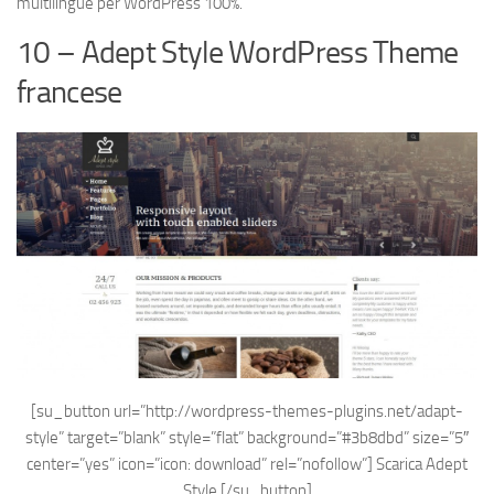
multilingue per WordPress 100%.
10 – Adept Style WordPress Theme
francese
[su_button url=”http://wordpress-themes-plugins.net/adapt-
style” target=”blank” style=”flat” background=”#3b8dbd” size=”5″
center=”yes” icon=”icon: download” rel=”nofollow”]
Scarica Adept
Style
[/su_button]