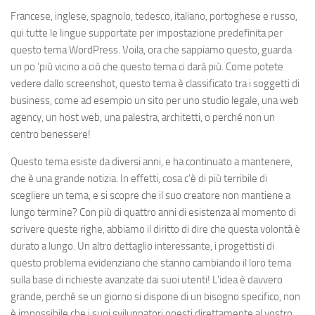
Francese, inglese, spagnolo, tedesco, italiano, portoghese e russo,
qui tutte le lingue supportate per impostazione predefinita per
questo tema WordPress. Voila, ora che sappiamo questo, guarda
un po ‘più vicino a ciò che questo tema ci darà più. Come potete
vedere dallo screenshot, questo tema è classificato tra i soggetti di
business, come ad esempio un sito per uno studio legale, una web
agency, un host web, una palestra, architetti, o perché non un
centro benessere!
Questo tema esiste da diversi anni, e ha continuato a mantenere,
che è una grande notizia. In effetti, cosa c’è di più terribile di
scegliere un tema, e si scopre che il suo creatore non mantiene a
lungo termine? Con più di quattro anni di esistenza al momento di
scrivere queste righe, abbiamo il diritto di dire che questa volontà è
durato a lungo. Un altro dettaglio interessante, i progettisti di
questo problema evidenziano che stanno cambiando il loro tema
sulla base di richieste avanzate dai suoi utenti! L’idea è davvero
grande, perché se un giorno si dispone di un bisogno specifico, non
è impossibile che i suoi sviluppatori onesti direttamente al vostro