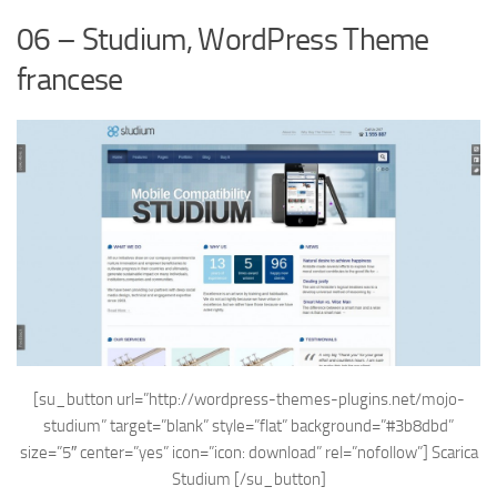
06 – Studium, WordPress Theme
francese
[su_button url=”http://wordpress-themes-plugins.net/mojo-
studium” target=”blank” style=”flat” background=”#3b8dbd”
size=”5″ center=”yes” icon=”icon: download” rel=”nofollow”]
Scarica
Studium
[/su_button]