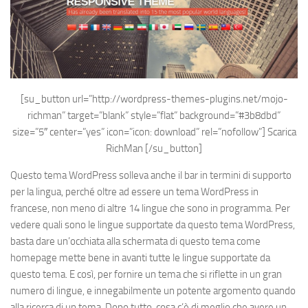
[su_button url=”http://wordpress-themes-plugins.net/mojo-
richman” target=”blank” style=”flat” background=”#3b8dbd”
size=”5″ center=”yes” icon=”icon: download” rel=”nofollow”]
Scarica
RichMan
[/su_button]
Questo tema WordPress solleva anche il bar in termini di supporto
per la lingua, perché oltre ad essere un tema WordPress in
francese, non meno di altre 14 lingue che sono in programma. Per
vedere quali sono le lingue supportate da questo tema WordPress,
basta dare un’occhiata alla schermata di questo tema come
homepage mette bene in avanti tutte le lingue supportate da
questo tema. E così, per fornire un tema che si riflette in un gran
numero di lingue, e innegabilmente un potente argomento quando
alla ricerca di un tema. Dopo tutto, cosa c’è di meglio che avere un