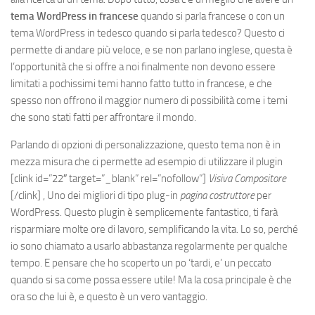
tema WordPress in francese
quando si parla francese o con un
tema WordPress in tedesco quando si parla tedesco? Questo ci
permette di andare più veloce, e se non parlano inglese, questa è
l’opportunità che si offre a noi finalmente non devono essere
limitati a pochissimi temi hanno fatto tutto in francese, e che
spesso non offrono il maggior numero di possibilità come i temi
che sono stati fatti per affrontare il mondo.
Parlando di opzioni di personalizzazione, questo tema non è in
mezza misura che ci permette ad esempio di utilizzare il plugin
[clink id=”22″ target=”_blank” rel=”nofollow”]
Visiva Compositore
[/clink]
, Uno dei migliori di tipo plug-in
pagina costruttore
per
WordPress. Questo plugin è semplicemente fantastico, ti farà
risparmiare molte ore di lavoro, semplificando la vita. Lo so, perché
io sono chiamato a usarlo abbastanza regolarmente per qualche
tempo. E pensare che ho scoperto un po ‘tardi, e’ un peccato
quando si sa come possa essere utile! Ma la cosa principale è che
ora so che lui è, e questo è un vero vantaggio.