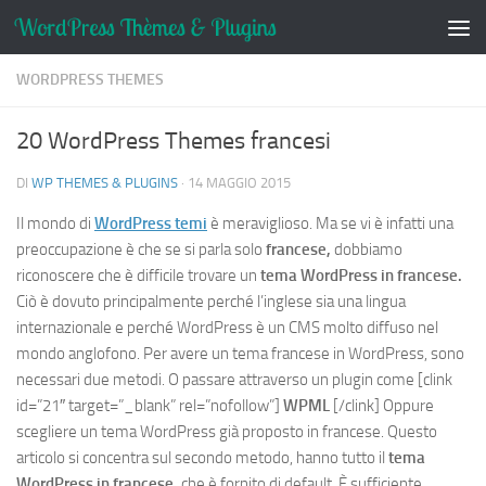
Salta al contenuto
WORDPRESS THEMES
20 WordPress Themes francesi
DI
WP THEMES & PLUGINS
·
14 MAGGIO 2015
Il mondo di
WordPress temi
è meraviglioso. Ma se vi è infatti una
preoccupazione è che se si parla solo
francese,
dobbiamo
riconoscere che è difficile trovare un
tema WordPress in francese.
Ciò è dovuto principalmente perché l’inglese sia una lingua
internazionale e perché WordPress è un CMS molto diffuso nel
mondo anglofono. Per avere un tema francese in WordPress, sono
necessari due metodi. O passare attraverso un plugin come
[clink
id=”21″ target=”_blank” rel=”nofollow”]
WPML
[/clink]
Oppure
scegliere un tema WordPress già proposto in francese. Questo
articolo si concentra sul secondo metodo, hanno tutto il
tema
WordPress in francese,
che è fornito di default. È sufficiente