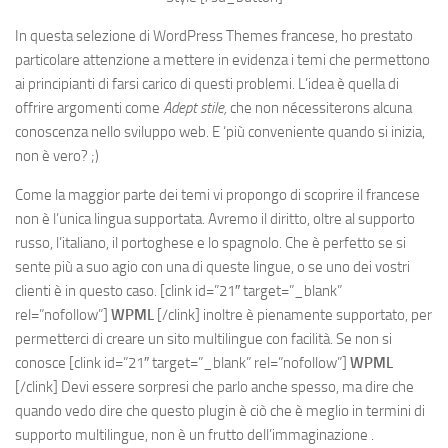
In questa selezione di WordPress Themes francese, ho prestato
particolare attenzione a mettere in evidenza i temi che permettono
ai principianti di farsi carico di questi problemi. L’idea è quella di
offrire argomenti come
Adept stile,
che non nécessiterons alcuna
conoscenza nello sviluppo web. E ‘più conveniente quando si inizia,
non è vero? ;)
Come la maggior parte dei temi vi propongo di scoprire il francese
non è l’unica lingua supportata. Avremo il diritto, oltre al supporto
russo, l’italiano, il portoghese e lo spagnolo. Che è perfetto se si
sente più a suo agio con una di queste lingue, o se uno dei vostri
clienti è in questo caso.
[clink id=”21″ target=”_blank”
rel=”nofollow”]
WPML
[/clink]
inoltre è pienamente supportato, per
permetterci di creare un sito multilingue con facilità. Se non si
conosce
[clink id=”21″ target=”_blank” rel=”nofollow”]
WPML
[/clink]
Devi essere sorpresi che parlo anche spesso, ma dire che
quando vedo dire che questo plugin è ciò che è meglio in termini di
supporto multilingue, non è un frutto dell’immaginazione .