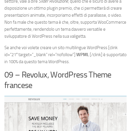
settore, vale a dire
Slider Rivoluzione,
quello che è sicuro di avere a
disposizione un ottimo plugin premio, che ci permetterà di creare
presentazioni animate, incorporiamo effetti di parallasse, o video.
Non fa male che questo tema è che, oltre, supporta WooCommerce
perfettamente, rendendolo un tema davvero versatile e
sviluppatore di WordPress nella sua valigetta.
Se anche voi volete creare un sito multilingue WordPress
[clink
id=”21″ target=”_blank” rel=”nofollow”]
WPML
[/clink]
è supportato
in 100% da questo tema WordPress.
09 – Revolux, WordPress Theme
francese