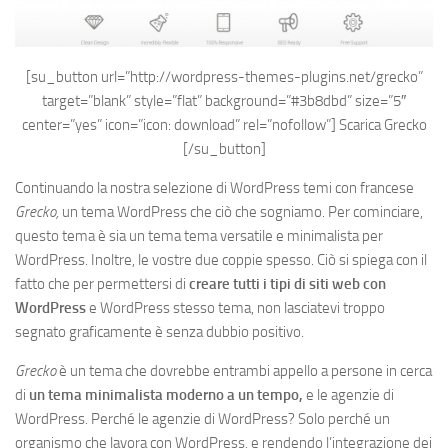
[su_button url=”http://wordpress-themes-plugins.net/grecko”
target=”blank” style=”flat” background=”#3b8dbd” size=”5″
center=”yes” icon=”icon: download” rel=”nofollow”]
Scarica Grecko
[/su_button]
Continuando la nostra selezione di WordPress temi con francese
Grecko,
un tema WordPress che ciò che sogniamo. Per cominciare,
questo tema è sia un tema tema versatile e minimalista per
WordPress. Inoltre, le vostre due coppie spesso. Ciò si spiega con il
fatto che per permettersi di
creare tutti i tipi di siti web con
WordPress
e WordPress stesso tema, non lasciatevi troppo
segnato graficamente è senza dubbio positivo.
Grecko
è un tema che dovrebbe entrambi appello a persone in cerca
di
un tema minimalista moderno a un tempo,
e le agenzie di
WordPress. Perché le agenzie di WordPress? Solo perché un
organismo che lavora con WordPress, e rendendo l’integrazione dei