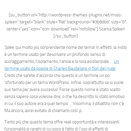
[su_button url=”http://wordpress-themes-plugins.net/mojo-
spleen” target=”blank” style=”flat” background=”#3b8dbd” size=”5″
center=”yes” icon=”icon: download” rel=”nofollow”]
Scarica Spleen
[/su_button]
Splee,
qui molto più sorprendente nome del tema! In effetti, la
milza
è un termine usato per descrivere un profondo senso di
scoraggiamento, l’isolamento, l’ansia e la noia esistenziale …
Un
termine usato da poesie di Charles Baudelaire in fiori del male
.
Credo che sarete d’accordo che questo è un termine un po
‘sfortunato per un tema WordPress. Infine, soprattutto se si vuole
suo tema per avere successo! Forse questo nome è stato scelto
senza sapere cosa volesse dire, o che ha descritto lo stato emotivo
in cui il suo autore era a quel tempo … Insomma, il dibattito non c’è.
Ma ancora, avrei evitato di chiamarlo così: p
Tanto più che questo tema offre reali opportunità e interessanti
funzionalità ai ranghi di cui poco è fatto di l’uso di effetti di