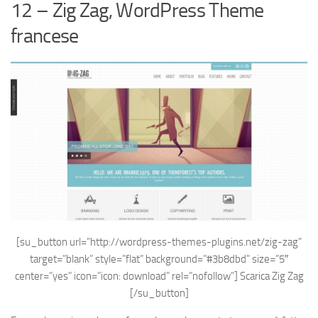
12 – Zig Zag, WordPress Theme
francese
[su_button url=”http://wordpress-themes-plugins.net/zig-zag”
target=”blank” style=”flat” background=”#3b8dbd” size=”5″
center=”yes” icon=”icon: download” rel=”nofollow”]
Scarica Zig Zag
[/su_button]