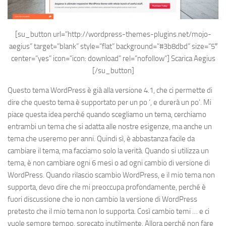
[su_button url=”http://wordpress-themes-plugins.net/mojo-
aegius” target=”blank” style=”flat” background=”#3b8dbd” size=”5″
center=”yes” icon=”icon: download” rel=”nofollow”]
Scarica Aegius
[/su_button]
Questo tema WordPress è già alla versione 4.1, che ci permette di
dire che questo tema è supportato per un po ‘, e durerà un po’. Mi
piace questa idea perché quando scegliamo un tema, cerchiamo
entrambi un tema che si adatta alle nostre esigenze, ma anche un
tema che useremo per anni. Quindi sì, è abbastanza facile da
cambiare il tema, ma facciamo solo la verità. Quando si utilizza un
tema, è non cambiare ogni 6 mesi o ad ogni cambio di versione di
WordPress. Quando rilascio scambio WordPress, e il mio tema non
supporta, devo dire che mi preoccupa profondamente, perché è
fuori discussione che io non cambio la versione di WordPress
pretesto che il mio tema non lo supporta. Così cambio temi … e ci
vuole sempre tempo, sprecato inutilmente. Allora perché non fare