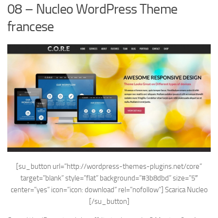
08 – Nucleo WordPress Theme
francese
[su_button url=”http://wordpress-themes-plugins.net/core”
target=”blank” style=”flat” background=”#3b8dbd” size=”5″
center=”yes” icon=”icon: download” rel=”nofollow”]
Scarica Nucleo
[/su_button]