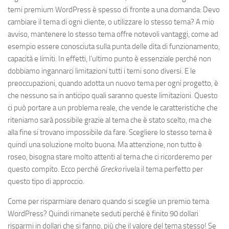
temi premium WordPress è spesso di fronte a una domanda: Devo
cambiare il tema di ogni cliente, o utilizzare lo stesso tema? A mio
avviso, mantenere lo stesso tema offre notevoli vantaggi, come ad
esempio essere conosciuta sulla punta delle dita di funzionamento,
capacità e limiti. In effetti, l’ultimo punto è essenziale perché non
dobbiamo ingannarci limitazioni tutti i temi sono diversi. E le
preoccupazioni, quando adotta un nuovo tema per ogni progetto, è
che nessuno sa in anticipo quali saranno queste limitazioni. Questo
ci può portare a un problema reale, che vende le caratteristiche che
riteniamo sarà possibile grazie al tema che è stato scelto, ma che
alla fine si trovano impossibile da fare. Scegliere lo stesso tema è
quindi una soluzione molto buona. Ma attenzione, non tutto è
roseo, bisogna stare molto attenti al tema che ci ricorderemo per
questo compito. Ecco perché
Grecko
rivela il tema perfetto per
questo tipo di approccio.
Come per risparmiare denaro quando si sceglie un premio tema
WordPress? Quindi rimanete seduti perché è finito 90 dollari
risparmi in dollari che si fanno, più che il valore del tema stesso! Se