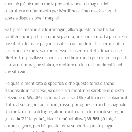
sono né più né meno che la presentazione o la pagina del
costruttore di riferimento per WordPress. Che cosa è sicuro di
avere a disposizione il meglio!
Se ti piace manipolare le immagini, allora questo tema ha due
caratteristiche particolari che vi piacerà, ne sono sicuro. La prima è la
possibilità di creare pagine basate su un modello di schermo intero.
La seconda è che vi sarà permesso di inserire effetti di parallasse.
Gli effetti di parallasse sono sia un ottimo modo per creare un po ‘di
vita su un’immagine statica, e mettere un tocco di modernità, nel
suo sito web.
Ho quasi dimenticato di specificare che questo tema è anche
disponsible in francese, va da sé, altrimenti non sarebbe in questa
selezione di WordPress tema francese. Oltre al francese, abbiamo il
diritto al sostegno turco, hindi, russo, portoghese o anche spagnolo.
Una bella raccolta di lingue, alcuni molto rari, in termini di sostegno.
[clink id=”21″ target=”_blank” rel=”nofollow”]
WPML
[/clink]
è
ancora in gioco, perché questo tema supporta questo plugin