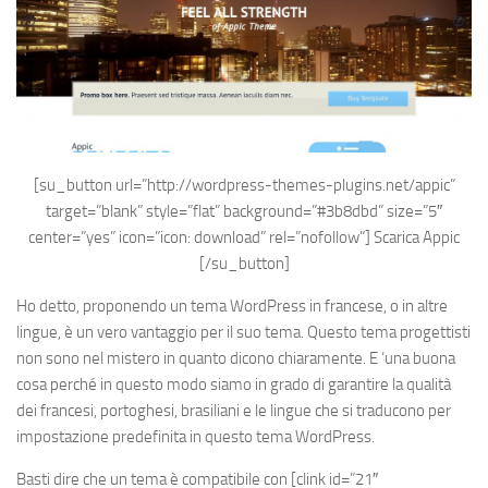
[su_button url=”http://wordpress-themes-plugins.net/appic”
target=”blank” style=”flat” background=”#3b8dbd” size=”5″
center=”yes” icon=”icon: download” rel=”nofollow”]
Scarica Appic
[/su_button]
Ho detto, proponendo un tema WordPress in francese, o in altre
lingue, è un vero vantaggio per il suo tema. Questo tema progettisti
non sono nel mistero in quanto dicono chiaramente. E ‘una buona
cosa perché in questo modo siamo in grado di garantire la qualità
dei francesi, portoghesi, brasiliani e le lingue che si traducono per
impostazione predefinita in questo tema WordPress.
Basti dire che un tema è compatibile con
[clink id=”21″