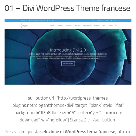
01 – Divi WordPress Theme francese
[su_button url=”http://wordpress-themes-
plugins.net/elegantthemes-divi” target=”blank” style=”flat”
background=”#3b8dbd” size=”5″ center=”yes” icon=”icon:
download” rel=”nofollow”]
Scarica Divi
[/su_button]
Per avviare questa
selezione di WordPress tema francese,
offro a