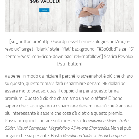
[su_button url=”http://wordpress-themes-plugins.net/mojo-
revolux” target=”blank” style=”flat” background=”#3b8dbd” size=”5″
center=”yes” icon=”icon: download” rel=”nofollow”]
Scarica Revolux
[/su_button]
Va bene, in modo da iniziare lì perché lo screenshot è più che chiaro
su questo, questo tema vi farà risparmiare denaro. 96 dollari per
essere molto preciso, quasi il doppio che pena questo tema
premium. Questo è ciò che chiamiamo un vero affare! E ‘bene
sapere che ci accingiamo a risparmiare denaro, ma ciò che è ancora
più interessante è sapere che cosa c’è dietro a questo premio.
Possiamo quindi contare sulla presenza di
rivoluzione Slider strato
Slider, Visual Composer, Megafolio
o
All-in-one Shortcodes.
Non si può
negare che sia pesante. Basta
Revolution Slider
o
Visual Composer