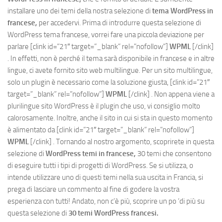
installare uno dei temi della nostra selezione di
tema WordPress in
francese,
per accedervi. Prima di introdurre questa selezione di
WordPress tema francese, vorrei fare una piccola deviazione per
parlare
[clink id=”21″ target=”_blank” rel=”nofollow”]
WPML
[/clink]
. In effetti, non è perché il tema sarà disponibile in francese e in altre
lingue, ci avete fornito sito web multilingue. Per un sito multilingue,
solo un plugin è necessario come la soluzione giusta,
[clink id=”21″
target=”_blank” rel=”nofollow”]
WPML
[/clink]
. Non appena viene a
plurilingue sito WordPress è il plugin che uso, vi consiglio molto
calorosamente. Inoltre, anche il sito in cui si sta in questo momento
è alimentato da
[clink id=”21″ target=”_blank” rel=”nofollow”]
WPML
[/clink]
. Tornando al nostro argomento, scoprirete in questa
selezione di
WordPress temi in francese,
30 temi che consentono
di eseguire tutti i tipi di progetti di WordPress. Se si utilizza, o
intende utilizzare uno di questi temi nella sua uscita in Francia, si
prega di lasciare un commento al fine di godere la vostra
esperienza con tutti! Andato, non c’è più, scoprire un po ‘di più su
questa selezione di
30 temi WordPress francesi.