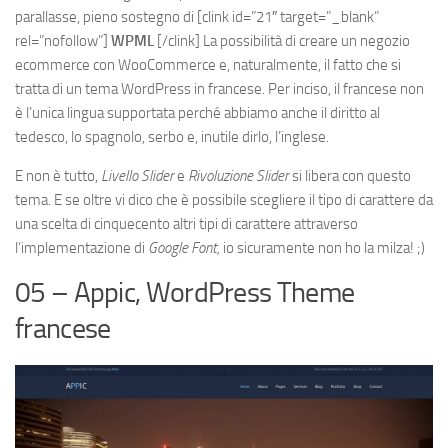
parallasse, pieno sostegno di
[clink id=”21″ target=”_blank”
rel=”nofollow”]
WPML
[/clink]
La possibilità di creare un negozio
ecommerce con WooCommerce e, naturalmente, il fatto che si
tratta di un tema WordPress in francese. Per inciso, il francese non
è l’unica lingua supportata perché abbiamo anche il diritto al
tedesco, lo spagnolo, serbo e, inutile dirlo, l’inglese.
E non è tutto,
Livello Slider
e
Rivoluzione Slider
si libera con questo
tema. E se oltre vi dico che è possibile scegliere il tipo di carattere da
una scelta di cinquecento altri tipi di carattere attraverso
l’implementazione di
Google Font,
io sicuramente non ho la milza! ;)
05 – Appic, WordPress Theme
francese