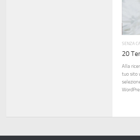
SENZA C
20 Te
Alla rice
tuo sito
selezion
WordPre