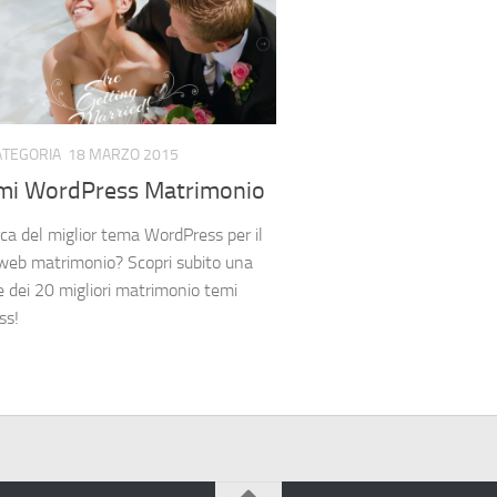
ATEGORIA
18 MARZO 2015
mi WordPress Matrimonio
rca del miglior tema WordPress per il
 web matrimonio? Scopri subito una
e dei 20 migliori matrimonio temi
ss!