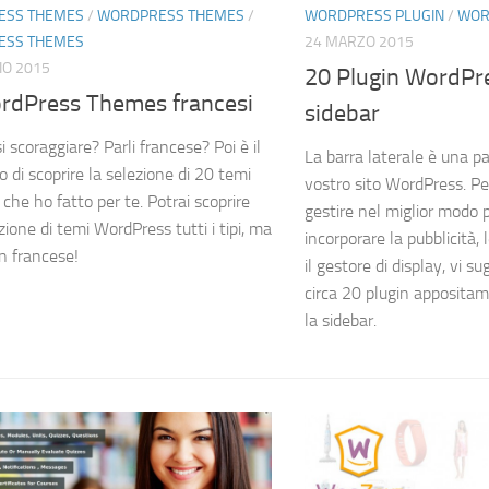
ESS THEMES
/
WORDPRESS THEMES
/
WORDPRESS PLUGIN
/
WOR
ESS THEMES
24 MARZO 2015
IO 2015
20 Plugin WordPre
rdPress Themes francesi
sidebar
si scoraggiare? Parli francese? Poi è il
La barra laterale è una p
di scoprire la selezione di 20 temi
vostro sito WordPress. Pe
che ho fatto per te. Potrai scoprire
gestire nel miglior modo p
ione di temi WordPress tutti i tipi, ma
incorporare la pubblicità, 
n francese!
il gestore di display, vi s
circa 20 plugin appositam
la sidebar.