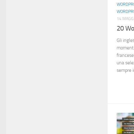
WORDPR
WORDPR
14 MAGG
20 Wo
Gli ingle
momento 
francese 
una selez
sempre i