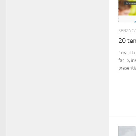
SENZA C
20 te
Crea il 
facile, i
presenti