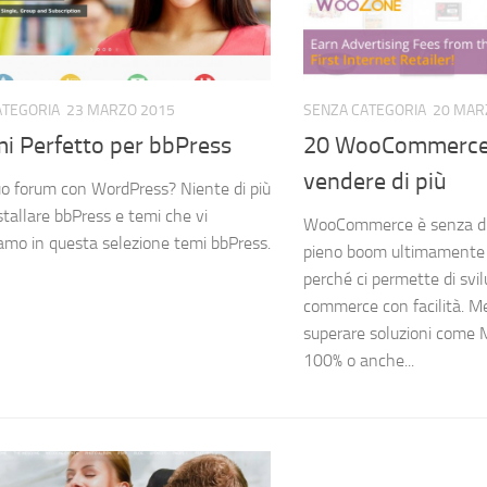
ATEGORIA
23 MARZO 2015
SENZA CATEGORIA
20 MAR
mi Perfetto per bbPress
20 WooCommerce 
vendere di più
tuo forum con WordPress? Niente di più
nstallare bbPress e temi che vi
WooCommerce è senza dubb
amo in questa selezione temi bbPress.
pieno boom ultimamente 
perché ci permette di svil
commerce con facilità. Me
superare soluzioni com
100% o anche...