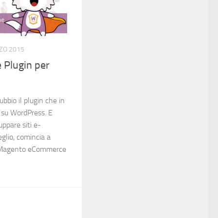
ZO 2015
Plugin per
io il plugin che in
su WordPress. E
uppare siti e-
glio, comincia a
e Magento eCommerce