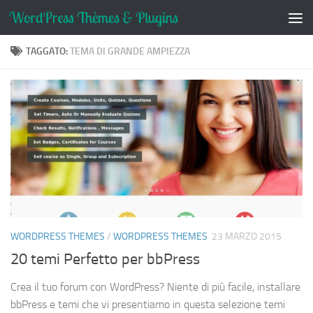
Salta al contenuto
TAGGATO:
TEMA DI GRANDE AMPIEZZA
WORDPRESS THEMES
/
WORDPRESS THEMES
23 MARZO 2015
20 temi Perfetto per bbPress
Crea il tuo forum con WordPress? Niente di più facile, installare
bbPress e temi che vi presentiamo in questa selezione temi