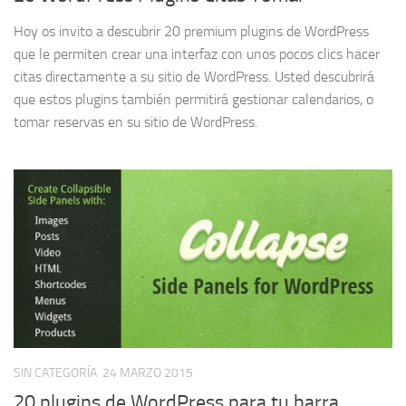
Hoy os invito a descubrir 20 premium plugins de WordPress
que le permiten crear una interfaz con unos pocos clics hacer
citas directamente a su sitio de WordPress. Usted descubrirá
que estos plugins también permitirá gestionar calendarios, o
tomar reservas en su sitio de WordPress.
SIN CATEGORÍA
24 MARZO 2015
20 plugins de WordPress para tu barra