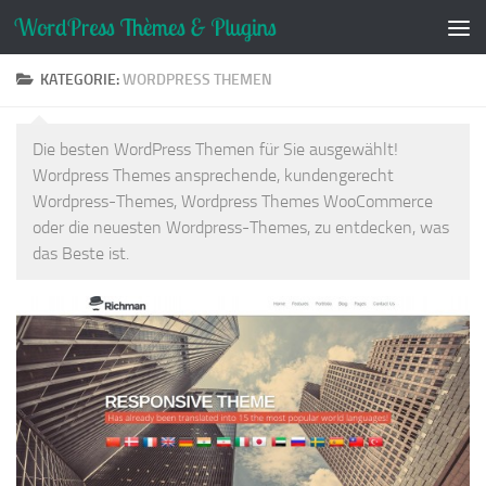
Zum Inhalt springen
KATEGORIE:
WORDPRESS THEMEN
Die besten WordPress Themen für Sie ausgewählt!
Wordpress Themes ansprechende, kundengerecht
Wordpress-Themes, Wordpress Themes WooCommerce
oder die neuesten Wordpress-Themes, zu entdecken, was
das Beste ist.